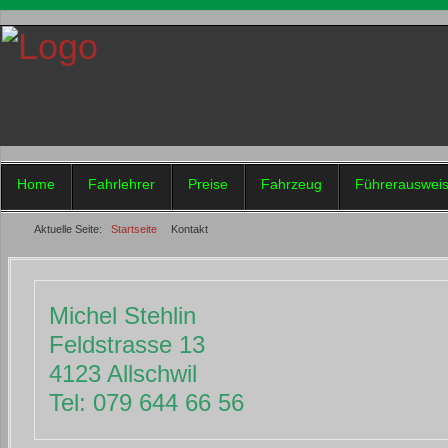
Home
Fahrlehrer
Preise
Fahrzeug
Führerauswei
Aktuelle Seite:
Startseite
Kontakt
Michel Stehlin
Feldstrasse 13
4123 Allschwil
Tel: 079 644 66 56